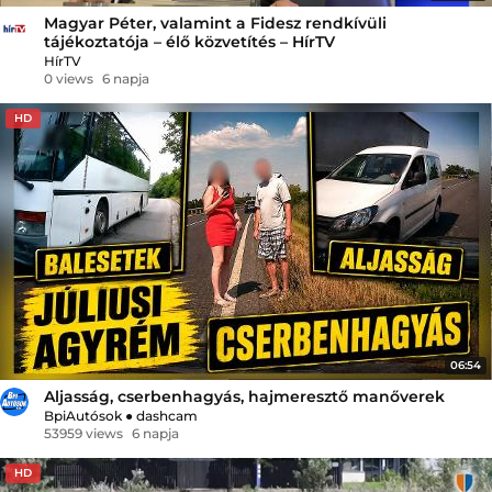
Magyar Péter, valamint a Fidesz rendkívüli
tájékoztatója – élő közvetítés – HírTV
HírTV
0 views
6 napja
HD
06:54
Aljasság, cserbenhagyás, hajmeresztő manőverek
BpiAutósok
●
dashcam
53959 views
6 napja
HD