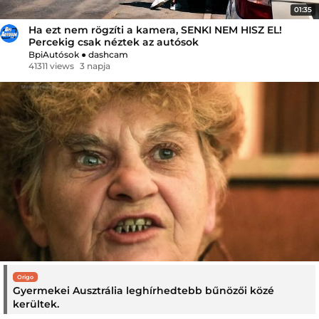
01:35
Ha ezt nem rögzíti a kamera, SENKI NEM HISZ EL!
Percekig csak néztek az autósok
BpiAutósok
●
dashcam
41311 views
3 napja
Origo
Gyermekei Ausztrália leghírhedtebb bűnözői közé
kerültek.