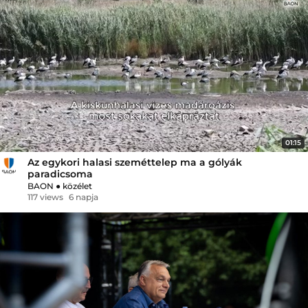
01:15
Az egykori halasi szeméttelep ma a gólyák
paradicsoma
BAON
●
közélet
117 views
6 napja