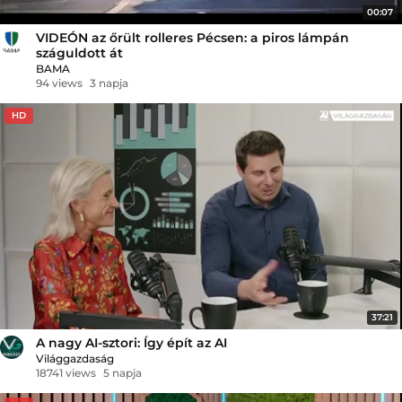
00:07
VIDEÓN az őrült rolleres Pécsen: a piros lámpán
száguldott át
BAMA
94 views
3 napja
HD
37:21
A nagy AI-sztori: Így épít az AI
Világgazdaság
18741 views
5 napja