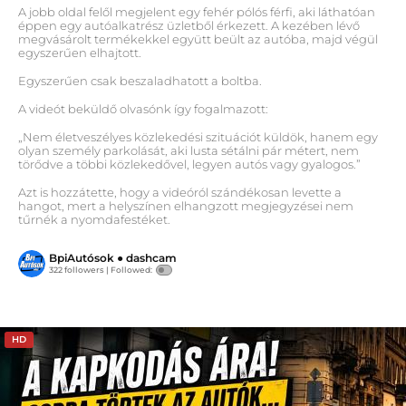
A jobb oldal felől megjelent egy fehér pólós férfi, aki láthatóan
éppen egy autóalkatrész üzletből érkezett. A kezében lévő
megvásárolt termékekkel együtt beült az autóba, majd végül
egyszerűen elhajtott.
Egyszerűen csak beszaladhatott a boltba.
A videót beküldő olvasónk így fogalmazott:
„Nem életveszélyes közlekedési szituációt küldök, hanem egy
olyan személy parkolását, aki lusta sétálni pár métert, nem
törődve a többi közlekedővel, legyen autós vagy gyalogos.”
Azt is hozzátette, hogy a videóról szándékosan levette a
hangot, mert a helyszínen elhangzott megjegyzései nem
tűrnék a nyomdafestéket.
BpiAutósok
●
dashcam
322 followers |
Followed:
HD