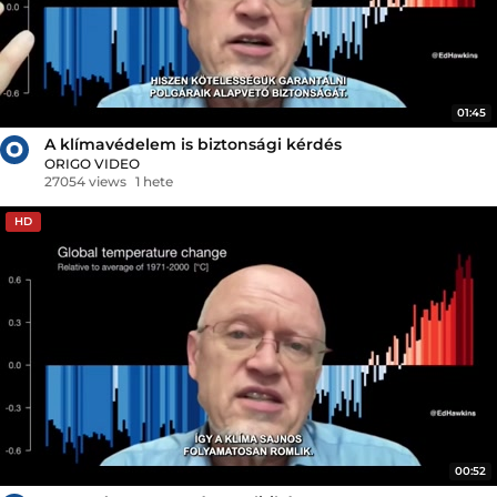
01:45
A klímavédelem is biztonsági kérdés
ORIGO VIDEO
27054 views
1 hete
HD
00:52