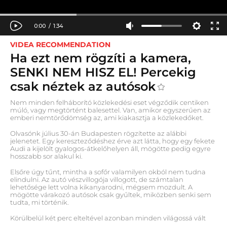
VIDEA
RECOMMENDATION
Ha ezt nem rögzíti a kamera,
SENKI NEM HISZ EL! Percekig
csak néztek az autósok
Nem minden felháborító közlekedési eset végződik centiken
múló, vagy megtörtént balesettel. Van, amikor egyszerűen az
emberi nemtörődömség az, ami kiakasztja a közlekedőket.
Olvasónk július 30-án Budapesten rögzítette az alábbi
jelenetet. Egy kereszteződéshez érve azt látta, hogy egy fekete
Audi a kijelölt gyalogos-átkelőhelyen áll, mögötte pedig egyre
hosszabb sor alakul ki.
Elsőre úgy tűnt, mintha a sofőr valamilyen okból nem tudna
elindulni. Az autó vészvillogója villogott, de számtalan
lehetősége lett volna kikanyarodni, mégsem mozdult. A
mögötte várakozó autósok csak gyűltek, miközben senki sem
tudta, mi történik.
Körülbelül két perc elteltével azonban minden világossá vált