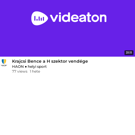
31:11
Krajcsi Bence a H szektor vendége
HAON
●
helyi sport
77 views
1 hete