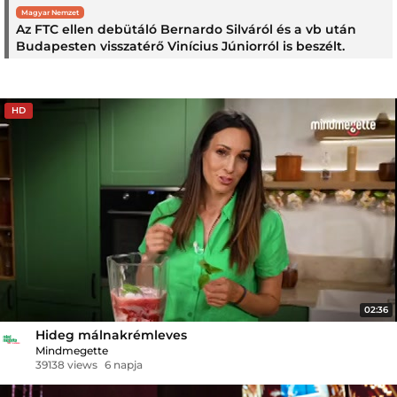
Magyar Nemzet
Az FTC ellen debütáló Bernardo Silváról és a vb után
Budapesten visszatérő Vinícius Júniorról is beszélt.
HD
02:36
Hideg málnakrémleves
Mindmegette
39138 views
6 napja