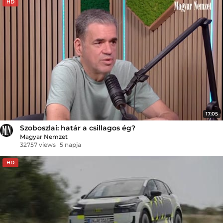
HD
17:05
Szoboszlai: határ a csillagos ég?
Magyar Nemzet
32757 views
5 napja
HD