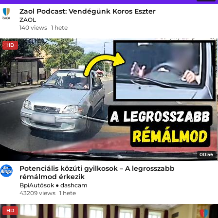
Zaol Podcast: Vendégünk Koros Eszter
ZAOL
140 views
1 hete
HD
00:56
Potenciális közúti gyilkosok – A legrosszabb
rémálmod érkezik
BpiAutósok
●
dashcam
43209 views
1 hete
HD