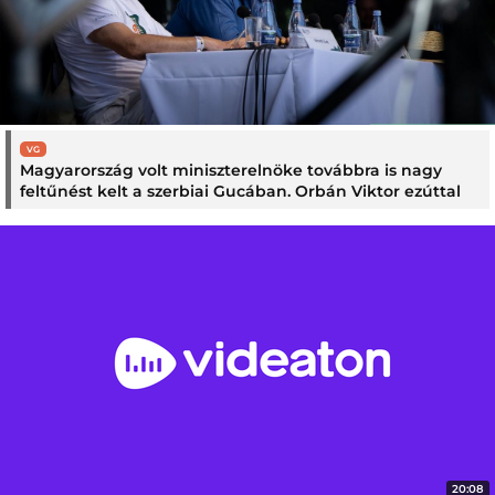
VG
Magyarország volt miniszterelnöke továbbra is nagy
feltűnést kelt a szerbiai Gucában. Orbán Viktor ezúttal
egy helyi férfival fényképezkedett a fesztivál
forgatagában, távol a hivatalos protokolltól és a politikai
tárgyalásoktól.
20:08