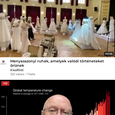
00:26
Menyasszonyi ruhák, amelyek valódi történeteket
őriznek
Kisalföld
125 views
1 hete
HD