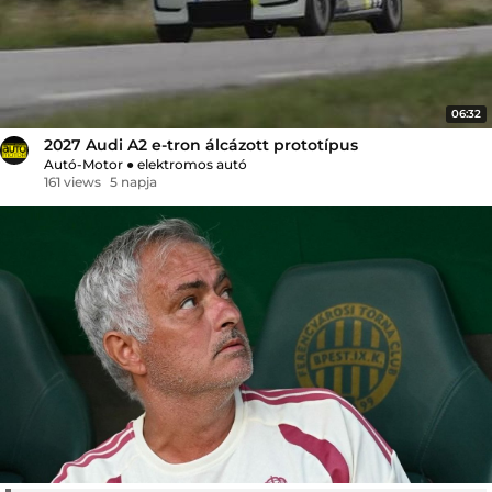
06:32
2027 Audi A2 e-tron álcázott prototípus
Autó-Motor
●
elektromos autó
161 views
5 napja