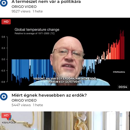
A természet nem vár a politikára
ORIGO VIDEO
9527 views
1 hete
HD
00:54
Miért égnek hevesebben az erdők?
ORIGO VIDEO
5447 views
1 hete
HD