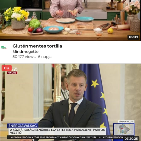
05:09
Gluténmentes tortilla
Mindmegette
50477 views
6 napja
HD
03:20:25