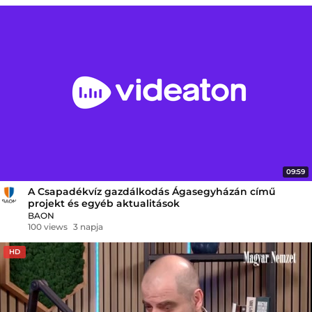
09:59
A Csapadékvíz gazdálkodás Ágasegyházán című
projekt és egyéb aktualitások
BAON
100 views
3 napja
HD