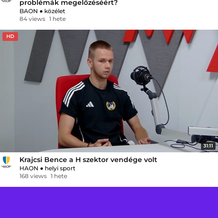
problémák megelőzéséért?
BAON
●
közélet
84 views
1 hete
HD
31:11
Krajcsi Bence a H szektor vendége volt
HAON
●
helyi sport
168 views
1 hete