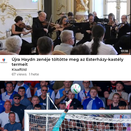
01:18
Újra Haydn zenéje töltötte meg az Esterházy-kastély
termeit
Kisalföld
67 views
1 hete