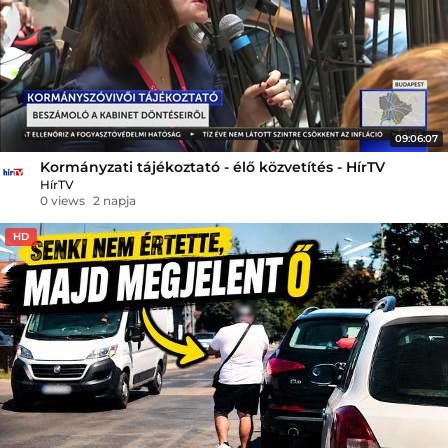
09:06:07
Kormányzati tájékoztató - élő közvetítés - HírTV
HírTV
0 views
2 napja
HD