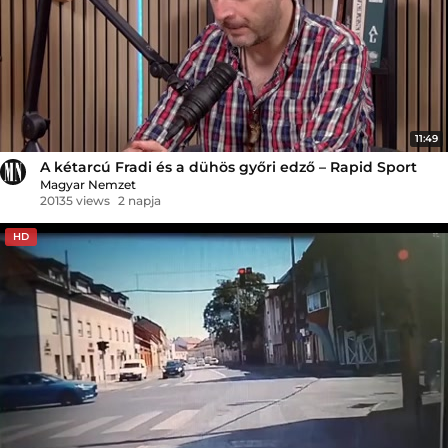
11:49
A kétarcú Fradi és a dühös győri edző – Rapid Sport
Magyar Nemzet
20135 views
2 napja
HD