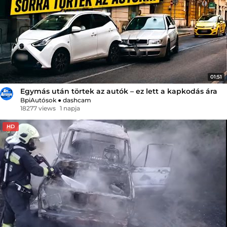
01:51
Egymás után törtek az autók – ez lett a kapkodás ára
BpiAutósok
●
dashcam
18277 views
1 napja
HD